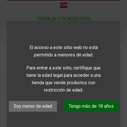
599
TRABAJA CON NOSOTROS
INICIO
PIZZAS
El acceso a este sitio web no está
permitido a menores de edad.
PIZZAS
Para entrar a este sitio, certifique que
tiene la edad legal para acceder a una
Nombre, A a Z

tienda que vende productos con
restricción de edad.
Mostrando 1-8 de 8 artículo(s)
Soy menor de edad
Tengo más de 18 años