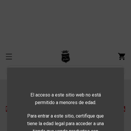
HORARIO DE PEDIDOS:
El acceso a este sitio web no está
Lunes a Domingo de 13:00 h. a 16:00 h.
permitido a menores de edad.
NO SE SIRVEN PEDIDOS A DOMICILIO, SOLO RECOGIDA
Para entrar a este sitio, certifique que
EN LOCAL
tiene la edad legal para acceder a una
PEDIDOS EXCLUSIVAMENTE POR TELÉFONO: 982 100